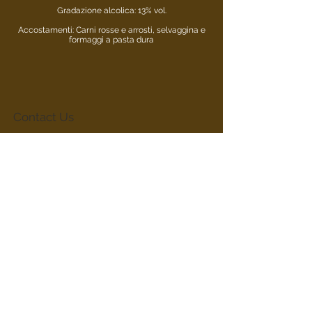
Gradazione alcolica: 13% vol.
Accostamenti: Carni rosse e arrosti, selvaggina e
formaggi a pasta dura
Contact Us
aziendasommavilla@gmail.com
Do Not Sell My Personal Information
Subscribe for Updates & Offers