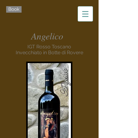
Book
Angelico
IGT Rosso Toscano
Invecchiato in Botte di Rovere